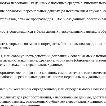
работка персональных данных с помощью средств вычислительно
ие обработки персональных данных (за исключением случаев, е
атериалов, а также программ для ЭВМ и баз данных, обеспечива
ность содержащихся в базах данных персональных данных, и о
ьтате которых невозможно определить без использования допол
данных.
я) или совокупность действий (операций), совершаемых с испол
атизацию, накопление, хранение, уточнение (обновление, измене
ние, уничтожение персональных данных.
 юридическое или физическое лицо, самостоятельно или совмес
работки персональных данных, состав персональных данных, по
рямо или косвенно к определенному или определяемому Пользов
х данных для распространения, - персональные данные, доступ 
альных данных, разрешенных субъектом персональных данных дл
ые для распространения).