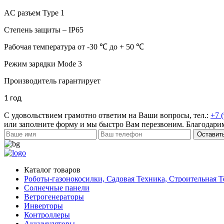
AC разъем Type 1
Степень защиты – IP65
Рабочая температура от -30
℃
до
+ 50
℃
Режим зарядки Mode 3
Производитель гарантирует
1 год
С удовольствием грамотно ответим на Ваши вопросы, тел.:
+7 
или заполните форму и мы быстро Вам перезвоним. Благодарим
Оставить
Каталог товаров
Роботы-газонокосилки, Садовая Техника, Строительная Т
Солнечные панели
Ветрогенераторы
Инверторы
Контроллеры
Аккумуляторы